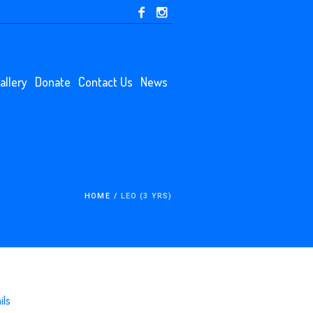
allery
Donate
Contact Us
News
HOME
/
LEO (3 YRS)
ils