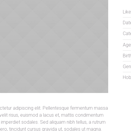
Like
Dat
Cat
Age
Bir
Gen
Hob
tetur adipiscing elit. Pellentesque fermentum massa
 velit risus, euismod a lacus et, mattis condimentum
mperdiet sodales. Sed aliquam nibh tellus, a rutrum
ibero, tincidunt cursus gravida ut, sodales ut magna.