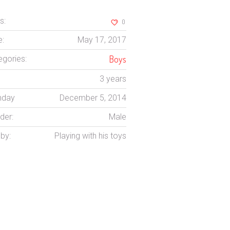
s:
0
e:
May 17, 2017
Boys
egories:
3 years
thday
December 5, 2014
der:
Male
by:
Playing with his toys