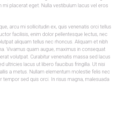
m mi placerat eget. Nulla vestibulum lacus vel eros
ue, arcu mi sollicitudin ex, quis venenatis orci tellus
uctor facilisis, enim dolor pellentesque lectus, nec
olutpat aliquam tellus nec rhoncus. Aliquam et nibh
 urna. Vivamus quam augue, maximus in consequat
m erat volutpat. Curabitur venenatis massa sed lacus
 ultricies lacus ut libero faucibus fringilla. Ut nisi
vallis a metus. Nullam elementum molestie felis nec
per tempor sed quis orci. In risus magna, malesuada