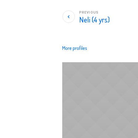
PREVIOUS
Neli (4 yrs)
More profiles