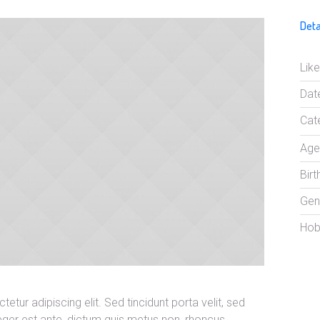
Deta
Like
Dat
Cat
Age
Birt
Gen
Hob
tur adipiscing elit. Sed tincidunt porta velit, sed
ger est ante, dictum quis metus non, rhoncus