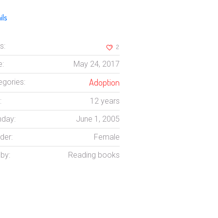
ils
s:
2
e:
May 24, 2017
Adoption
egories:
:
12 years
hday:
June 1, 2005
der:
Female
by:
Reading books