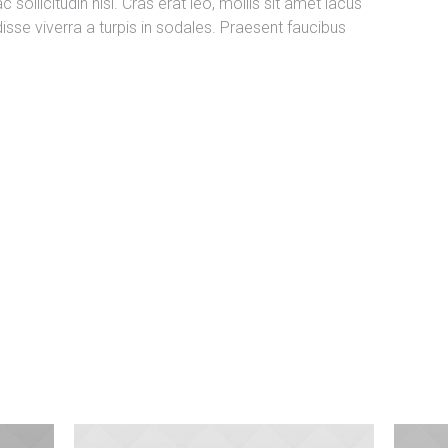
 sollicitudin nisi. Cras erat leo, mollis sit amet lacus
sse viverra a turpis in sodales. Praesent faucibus