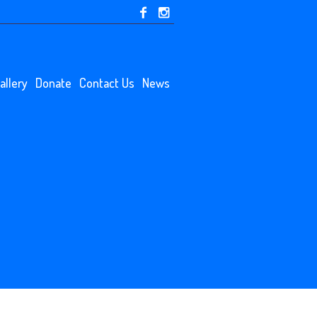
allery
Donate
Contact Us
News